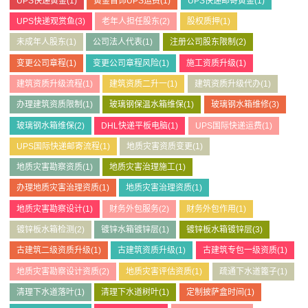
UPS快递黄金
(1)
黄金首饰UPS运费
(1)
UPS快递邮寄黄金
(1)
UPS快递观赏鱼
(3)
老年人担任股东
(2)
股权质押
(1)
未成年人股东
(1)
公司法人代表
(1)
注册公司股东限制
(2)
变更公司章程
(1)
变更公司章程风险
(1)
施工资质升级
(1)
建筑资质升级流程
(1)
建筑资质二升一
(1)
建筑资质升级代办
(1)
办理建筑资质限制
(1)
玻璃钢保温水箱维保
(1)
玻璃钢水箱维修
(3)
玻璃钢水箱维保
(2)
DHL快递平板电脑
(1)
UPS国际快递运费
(1)
UPS国际快递邮寄流程
(1)
地质灾害资质变更
(1)
地质灾害勘察资质
(1)
地质灾害治理施工
(1)
办理地质灾害治理资质
(1)
地质灾害治理资质
(1)
地质灾害勘察设计
(1)
财务外包服务
(2)
财务外包作用
(1)
镀锌板水箱检测
(2)
镀锌水箱镀锌层
(1)
镀锌板水箱镀锌层
(3)
古建筑二级资质升级
(1)
古建筑资质升级
(1)
古建筑专包一级资质
(1)
地质灾害勘察设计资质
(2)
地质灾害评估资质
(1)
疏通下水道篦子
(1)
清理下水道落叶
(1)
清理下水道树叶
(1)
定制披萨盒时间
(1)