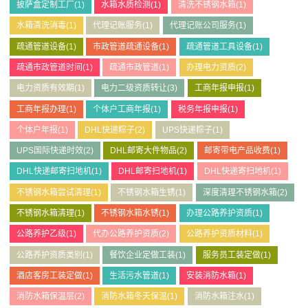
披萨盒定制工厂
(1)
水箱水质检测
(1)
清洗不锈钢水箱
(1)
水箱清洗消毒
(1)
代理记账服务
(1)
代理记账公司服务
(1)
疏通管道设备
(1)
市政管道疏通设备
(1)
疏通管道工具设备
(1)
疏通市政管道时间
(1)
疏通市政管道
(1)
办理电力资质
(2)
电力资质有效期
(1)
电力二级资质转让
(3)
工商年报申报
(1)
工商年报办理
(1)
个体户工商年报
(1)
税务年报申报
(1)
个体户年报
(1)
DHL快递粽子
(2)
UPS快递粽子
(1)
UPS国际快递时效
(2)
DHL邮寄大件物品
(2)
邮寄带电产品收费
(1)
DHL快递邮寄扫地机
(1)
DHL邮寄扫地机
(1)
DHL快递寄扫地机
(1)
不锈钢水箱尝试清理
(1)
不锈钢水箱生锈
(1)
深度清理不锈钢水箱
(2)
不锈钢水箱清理
(1)
不锈钢水箱水锈
(1)
办理公路养护资质
(1)
公路养护乙级
(1)
代办公路养护资质
(2)
公路养护资质材料
(1)
公路养护资质类别
(1)
餐饮企业定做工装
(1)
服务员工装定做
(1)
酒店客房工装定做
(1)
生活污水管道
(1)
安装消防水箱
(1)
消防水箱保温层
(2)
消防水箱冬天保温
(1)
消防水箱注水
(1)