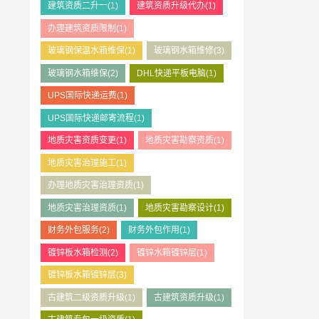
建筑资质二升一
(1)
建筑资质升级代办
(1)
办理建筑资质限制
(1)
玻璃钢保温水箱维保
(1)
玻璃钢水箱维修
(3)
玻璃钢水箱维保
(2)
DHL快递平板电脑
(1)
UPS国际快递运费
(1)
UPS国际快递邮寄流程
(1)
地质灾害资质变更
(1)
地质灾害勘察资质
(1)
地质灾害治理施工
(1)
办理地质灾害治理资质
(1)
地质灾害治理资质
(1)
地质灾害勘察设计
(1)
财务外包服务
(2)
财务外包作用
(1)
镀锌板水箱检测
(2)
镀锌水箱镀锌层
(1)
镀锌板水箱镀锌层
(3)
古建筑二级资质升级
(1)
古建筑资质升级
(1)