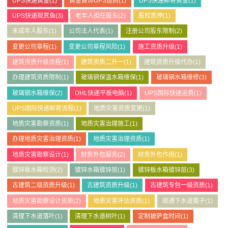
UPS快递黄金
(1)
黄金首饰UPS运费
(1)
UPS快递邮寄黄金
(1)
UPS快递观赏鱼
(3)
老年人担任股东
(2)
股权质押
(1)
未成年人股东
(1)
公司法人代表
(1)
注册公司股东限制
(2)
变更公司章程
(1)
变更公司章程风险
(1)
施工资质升级
(1)
建筑资质升级流程
(1)
建筑资质二升一
(1)
建筑资质升级代办
(1)
办理建筑资质限制
(1)
玻璃钢保温水箱维保
(1)
玻璃钢水箱维修
(3)
玻璃钢水箱维保
(2)
DHL快递平板电脑
(1)
UPS国际快递运费
(1)
UPS国际快递邮寄流程
(1)
地质灾害资质变更
(1)
地质灾害勘察资质
(1)
地质灾害治理施工
(1)
办理地质灾害治理资质
(1)
地质灾害治理资质
(1)
地质灾害勘察设计
(1)
财务外包服务
(2)
财务外包作用
(1)
镀锌板水箱检测
(2)
镀锌水箱镀锌层
(1)
镀锌板水箱镀锌层
(3)
古建筑二级资质升级
(1)
古建筑资质升级
(1)
古建筑专包一级资质
(1)
地质灾害勘察设计资质
(2)
地质灾害评估资质
(1)
疏通下水道篦子
(1)
清理下水道落叶
(1)
清理下水道树叶
(1)
定制披萨盒时间
(1)