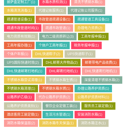
披萨盒定制工厂
(1)
水箱水质检测
(1)
清洗不锈钢水箱
(1)
水箱清洗消毒
(1)
代理记账服务
(1)
代理记账公司服务
(1)
疏通管道设备
(1)
市政管道疏通设备
(1)
疏通管道工具设备
(1)
疏通市政管道时间
(1)
疏通市政管道
(1)
办理电力资质
(2)
电力资质有效期
(1)
电力二级资质转让
(3)
工商年报申报
(1)
工商年报办理
(1)
个体户工商年报
(1)
税务年报申报
(1)
个体户年报
(1)
DHL快递粽子
(2)
UPS快递粽子
(1)
UPS国际快递时效
(2)
DHL邮寄大件物品
(2)
邮寄带电产品收费
(1)
DHL快递邮寄扫地机
(1)
DHL邮寄扫地机
(1)
DHL快递寄扫地机
(1)
不锈钢水箱尝试清理
(1)
不锈钢水箱生锈
(1)
深度清理不锈钢水箱
(2)
不锈钢水箱清理
(1)
不锈钢水箱水锈
(1)
办理公路养护资质
(1)
公路养护乙级
(1)
代办公路养护资质
(2)
公路养护资质材料
(1)
公路养护资质类别
(1)
餐饮企业定做工装
(1)
服务员工装定做
(1)
酒店客房工装定做
(1)
生活污水管道
(1)
安装消防水箱
(1)
消防水箱保温层
(2)
消防水箱冬天保温
(1)
消防水箱注水
(1)