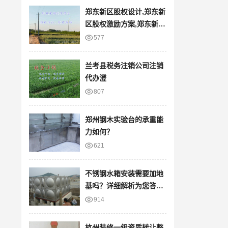
郑东新区股权设计,郑东新
区股权激励方案,郑东新区
股权架构,裕
577
兰考县税务注销公司注销
代办澄
807
郑州钢木实验台的承重能
力如何？
621
不锈钢水箱安装需要加地
基吗？详细解析为您答
疑！
914
杭州装修一级资质转让整