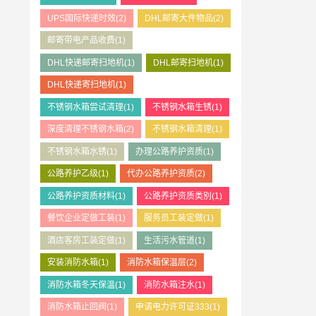
UPS国际快递时效
(2)
DHL邮寄大件物品
(2)
邮寄带电产品收费
(1)
DHL快递邮寄扫地机
(1)
DHL邮寄扫地机
(1)
DHL快递寄扫地机
(1)
不锈钢水箱尝试清理
(1)
不锈钢水箱生锈
(1)
深度清理不锈钢水箱
(2)
不锈钢水箱清理
(1)
不锈钢水箱水锈
(1)
办理公路养护资质
(1)
公路养护乙级
(1)
代办公路养护资质
(2)
公路养护资质材料
(1)
公路养护资质类别
(1)
餐饮企业定做工装
(1)
服务员工装定做
(1)
酒店客房工装定做
(1)
生活污水管道
(1)
安装消防水箱
(1)
消防水箱保温层
(2)
消防水箱冬天保温
(1)
消防水箱注水
(1)
消防水箱止回阀
(1)
申请电力许可证333
(1)