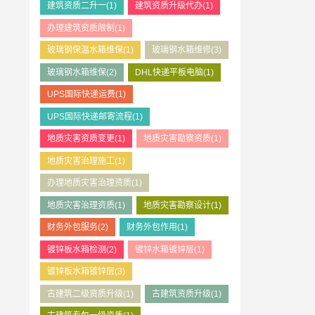
建筑资质二升一
(1)
建筑资质升级代办
(1)
办理建筑资质限制
(1)
玻璃钢保温水箱维保
(1)
玻璃钢水箱维修
(3)
玻璃钢水箱维保
(2)
DHL快递平板电脑
(1)
UPS国际快递运费
(1)
UPS国际快递邮寄流程
(1)
地质灾害资质变更
(1)
地质灾害勘察资质
(1)
地质灾害治理施工
(1)
办理地质灾害治理资质
(1)
地质灾害治理资质
(1)
地质灾害勘察设计
(1)
财务外包服务
(2)
财务外包作用
(1)
镀锌板水箱检测
(2)
镀锌水箱镀锌层
(1)
镀锌板水箱镀锌层
(3)
古建筑二级资质升级
(1)
古建筑资质升级
(1)