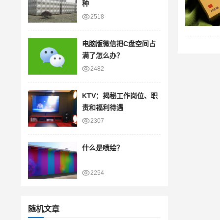
种
2518
电脑版微信把C盘空间占
满了怎么办？
2482
KTV：揭秘工作岗位、职
责和福利待遇
2307
什么是喷绘？
2254
随机文章