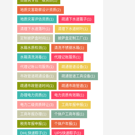
古建筑专包一级资质
(1)
地质灾害勘察设计资质
(2)
地质灾害评估资质
(1)
疏通下水道篦子
(1)
清理下水道落叶
(1)
清理下水道树叶
(1)
定制披萨盒时间
(1)
披萨盒定制工厂
(1)
水箱水质检测
(1)
清洗不锈钢水箱
(1)
水箱清洗消毒
(1)
代理记账服务
(1)
代理记账公司服务
(1)
疏通管道设备
(1)
市政管道疏通设备
(1)
疏通管道工具设备
(1)
疏通市政管道时间
(1)
疏通市政管道
(1)
办理电力资质
(2)
电力资质有效期
(1)
电力二级资质转让
(3)
工商年报申报
(1)
工商年报办理
(1)
个体户工商年报
(1)
税务年报申报
(1)
个体户年报
(1)
DHL快递粽子
(2)
UPS快递粽子
(1)