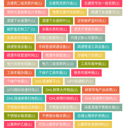
古建筑二级资质升级
(1)
古建筑资质升级
(1)
古建筑专包一级资质
(1)
地质灾害勘察设计资质
(2)
地质灾害评估资质
(1)
疏通下水道篦子
(1)
清理下水道落叶
(1)
清理下水道树叶
(1)
定制披萨盒时间
(1)
披萨盒定制工厂
(1)
水箱水质检测
(1)
清洗不锈钢水箱
(1)
水箱清洗消毒
(1)
代理记账服务
(1)
代理记账公司服务
(1)
疏通管道设备
(1)
市政管道疏通设备
(1)
疏通管道工具设备
(1)
疏通市政管道时间
(1)
疏通市政管道
(1)
办理电力资质
(2)
电力资质有效期
(1)
电力二级资质转让
(3)
工商年报申报
(1)
工商年报办理
(1)
个体户工商年报
(1)
税务年报申报
(1)
个体户年报
(1)
DHL快递粽子
(2)
UPS快递粽子
(1)
UPS国际快递时效
(2)
DHL邮寄大件物品
(2)
邮寄带电产品收费
(1)
DHL快递邮寄扫地机
(1)
DHL邮寄扫地机
(1)
DHL快递寄扫地机
(1)
不锈钢水箱尝试清理
(1)
不锈钢水箱生锈
(1)
深度清理不锈钢水箱
(2)
不锈钢水箱清理
(1)
不锈钢水箱水锈
(1)
办理公路养护资质
(1)
公路养护乙级
(1)
代办公路养护资质
(2)
公路养护资质材料
(1)