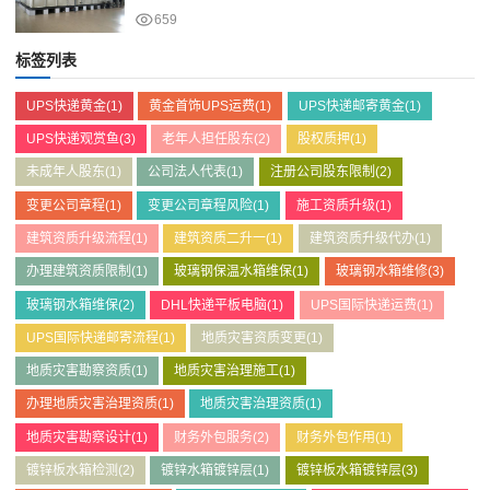
659
标签列表
UPS快递黄金
(1)
黄金首饰UPS运费
(1)
UPS快递邮寄黄金
(1)
UPS快递观赏鱼
(3)
老年人担任股东
(2)
股权质押
(1)
未成年人股东
(1)
公司法人代表
(1)
注册公司股东限制
(2)
变更公司章程
(1)
变更公司章程风险
(1)
施工资质升级
(1)
建筑资质升级流程
(1)
建筑资质二升一
(1)
建筑资质升级代办
(1)
办理建筑资质限制
(1)
玻璃钢保温水箱维保
(1)
玻璃钢水箱维修
(3)
玻璃钢水箱维保
(2)
DHL快递平板电脑
(1)
UPS国际快递运费
(1)
UPS国际快递邮寄流程
(1)
地质灾害资质变更
(1)
地质灾害勘察资质
(1)
地质灾害治理施工
(1)
办理地质灾害治理资质
(1)
地质灾害治理资质
(1)
地质灾害勘察设计
(1)
财务外包服务
(2)
财务外包作用
(1)
镀锌板水箱检测
(2)
镀锌水箱镀锌层
(1)
镀锌板水箱镀锌层
(3)