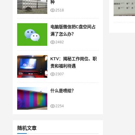
种
2518
电脑版微信把C盘空间占
满了怎么办？
2482
KTV：揭秘工作岗位、职
责和福利待遇
2307
什么是喷绘？
2254
随机文章