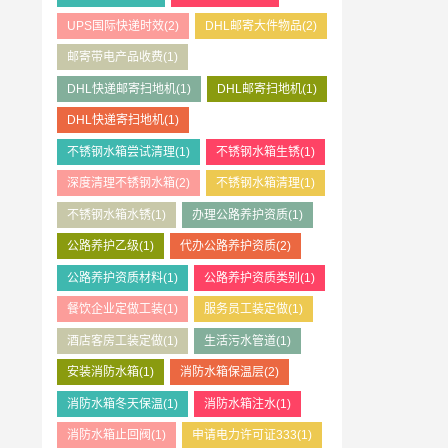
UPS国际快递时效
(2)
DHL邮寄大件物品
(2)
邮寄带电产品收费
(1)
DHL快递邮寄扫地机
(1)
DHL邮寄扫地机
(1)
DHL快递寄扫地机
(1)
不锈钢水箱尝试清理
(1)
不锈钢水箱生锈
(1)
深度清理不锈钢水箱
(2)
不锈钢水箱清理
(1)
不锈钢水箱水锈
(1)
办理公路养护资质
(1)
公路养护乙级
(1)
代办公路养护资质
(2)
公路养护资质材料
(1)
公路养护资质类别
(1)
餐饮企业定做工装
(1)
服务员工装定做
(1)
酒店客房工装定做
(1)
生活污水管道
(1)
安装消防水箱
(1)
消防水箱保温层
(2)
消防水箱冬天保温
(1)
消防水箱注水
(1)
消防水箱止回阀
(1)
申请电力许可证333
(1)