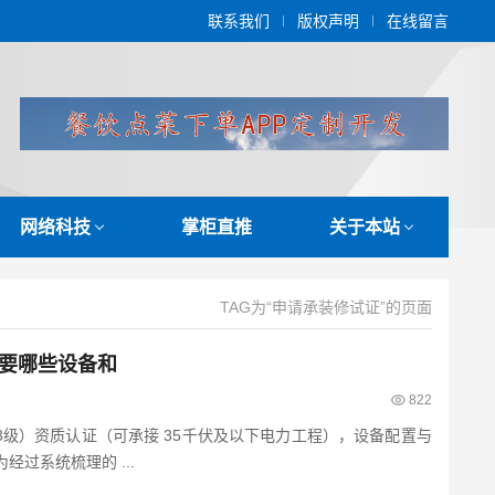
联系我们
版权声明
在线留言
网络科技
掌柜直推
关于本站
TAG为“申请承装修试证”的页面
要哪些设备和
822
33级）资质认证（可承接 35千伏及以下电力工程），设备配置与
经过系统梳理的 ...