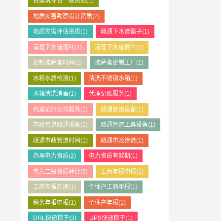
古建筑专包一级资质
(1)
地质灾害勘察设计资质
(2)
地质灾害评估资质
(1)
疏通下水道篦子
(1)
清理下水道落叶
(1)
清理下水道树叶
(1)
定制披萨盒时间
(1)
披萨盒定制工厂
(1)
水箱水质检测
(1)
清洗不锈钢水箱
(1)
水箱清洗消毒
(1)
代理记账服务
(1)
代理记账公司服务
(1)
疏通管道设备
(1)
市政管道疏通设备
(1)
疏通管道工具设备
(1)
疏通市政管道时间
(1)
疏通市政管道
(1)
办理电力资质
(2)
电力资质有效期
(1)
电力二级资质转让
(3)
工商年报申报
(1)
工商年报办理
(1)
个体户工商年报
(1)
税务年报申报
(1)
个体户年报
(1)
DHL快递粽子
(2)
UPS快递粽子
(1)