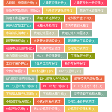
古建筑二级资质升级
(1)
古建筑资质升级
(1)
古建筑专包一级资质
(1)
地质灾害勘察设计资质
(2)
地质灾害评估资质
(1)
疏通下水道篦子
(1)
清理下水道落叶
(1)
清理下水道树叶
(1)
定制披萨盒时间
(1)
披萨盒定制工厂
(1)
水箱水质检测
(1)
清洗不锈钢水箱
(1)
水箱清洗消毒
(1)
代理记账服务
(1)
代理记账公司服务
(1)
疏通管道设备
(1)
市政管道疏通设备
(1)
疏通管道工具设备
(1)
疏通市政管道时间
(1)
疏通市政管道
(1)
办理电力资质
(2)
电力资质有效期
(1)
电力二级资质转让
(3)
工商年报申报
(1)
工商年报办理
(1)
个体户工商年报
(1)
税务年报申报
(1)
个体户年报
(1)
DHL快递粽子
(2)
UPS快递粽子
(1)
UPS国际快递时效
(2)
DHL邮寄大件物品
(2)
邮寄带电产品收费
(1)
DHL快递邮寄扫地机
(1)
DHL邮寄扫地机
(1)
DHL快递寄扫地机
(1)
不锈钢水箱尝试清理
(1)
不锈钢水箱生锈
(1)
深度清理不锈钢水箱
(2)
不锈钢水箱清理
(1)
不锈钢水箱水锈
(1)
办理公路养护资质
(1)
公路养护乙级
(1)
代办公路养护资质
(2)
公路养护资质材料
(1)