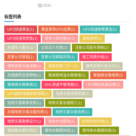
1531
标签列表
UPS快递黄金
(1)
黄金首饰UPS运费
(1)
UPS快递邮寄黄金
(1)
UPS快递观赏鱼
(3)
老年人担任股东
(2)
股权质押
(1)
未成年人股东
(1)
公司法人代表
(1)
注册公司股东限制
(2)
变更公司章程
(1)
变更公司章程风险
(1)
施工资质升级
(1)
建筑资质升级流程
(1)
建筑资质二升一
(1)
建筑资质升级代办
(1)
办理建筑资质限制
(1)
玻璃钢保温水箱维保
(1)
玻璃钢水箱维修
(3)
玻璃钢水箱维保
(2)
DHL快递平板电脑
(1)
UPS国际快递运费
(1)
UPS国际快递邮寄流程
(1)
地质灾害资质变更
(1)
地质灾害勘察资质
(1)
地质灾害治理施工
(1)
办理地质灾害治理资质
(1)
地质灾害治理资质
(1)
地质灾害勘察设计
(1)
财务外包服务
(2)
财务外包作用
(1)
镀锌板水箱检测
(2)
镀锌水箱镀锌层
(1)
镀锌板水箱镀锌层
(3)