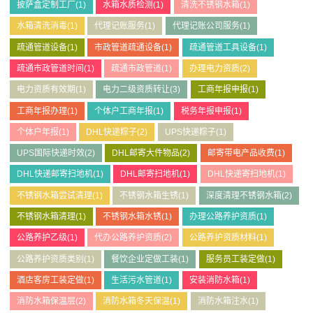
披萨盒定制工厂
(1)
水箱水质检测
(1)
清洗不锈钢水箱
(1)
水箱清洗消毒
(1)
代理记账服务
(1)
代理记账公司服务
(1)
疏通管道设备
(1)
市政管道疏通设备
(1)
疏通管道工具设备
(1)
疏通市政管道时间
(1)
疏通市政管道
(1)
办理电力资质
(2)
电力资质有效期
(1)
电力二级资质转让
(3)
工商年报申报
(1)
工商年报办理
(1)
个体户工商年报
(1)
税务年报申报
(1)
个体户年报
(1)
DHL快递粽子
(2)
UPS快递粽子
(1)
UPS国际快递时效
(2)
DHL邮寄大件物品
(2)
邮寄带电产品收费
(1)
DHL快递邮寄扫地机
(1)
DHL邮寄扫地机
(1)
DHL快递寄扫地机
(1)
不锈钢水箱尝试清理
(1)
不锈钢水箱生锈
(1)
深度清理不锈钢水箱
(2)
不锈钢水箱清理
(1)
不锈钢水箱水锈
(1)
办理公路养护资质
(1)
公路养护乙级
(1)
代办公路养护资质
(2)
公路养护资质材料
(1)
公路养护资质类别
(1)
餐饮企业定做工装
(1)
服务员工装定做
(1)
酒店客房工装定做
(1)
生活污水管道
(1)
安装消防水箱
(1)
消防水箱保温层
(2)
消防水箱冬天保温
(1)
消防水箱注水
(1)