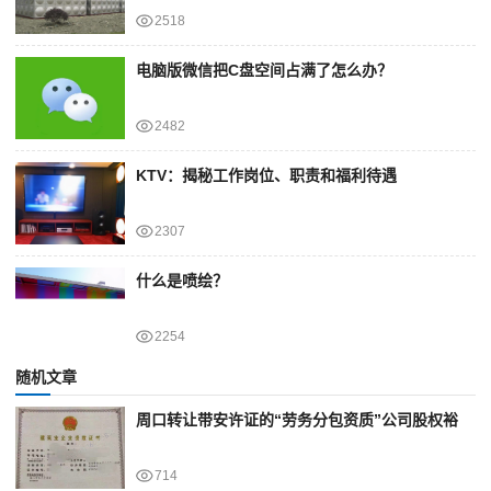
2518
电脑版微信把C盘空间占满了怎么办？
2482
KTV：揭秘工作岗位、职责和福利待遇
2307
什么是喷绘？
2254
随机文章
周口转让带安许证的“劳务分包资质”公司股权裕
714