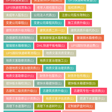
UPS快递黄金
(1)
黄金首饰UPS运费
(1)
UPS快递邮寄黄金
(1)
UPS快递观赏鱼
(3)
老年人担任股东
(2)
股权质押
(1)
未成年人股东
(1)
公司法人代表
(1)
注册公司股东限制
(2)
变更公司章程
(1)
变更公司章程风险
(1)
施工资质升级
(1)
建筑资质升级流程
(1)
建筑资质二升一
(1)
建筑资质升级代办
(1)
办理建筑资质限制
(1)
玻璃钢保温水箱维保
(1)
玻璃钢水箱维修
(3)
玻璃钢水箱维保
(2)
DHL快递平板电脑
(1)
UPS国际快递运费
(1)
UPS国际快递邮寄流程
(1)
地质灾害资质变更
(1)
地质灾害勘察资质
(1)
地质灾害治理施工
(1)
办理地质灾害治理资质
(1)
地质灾害治理资质
(1)
地质灾害勘察设计
(1)
财务外包服务
(2)
财务外包作用
(1)
镀锌板水箱检测
(2)
镀锌水箱镀锌层
(1)
镀锌板水箱镀锌层
(3)
古建筑二级资质升级
(1)
古建筑资质升级
(1)
古建筑专包一级资质
(1)
地质灾害勘察设计资质
(2)
地质灾害评估资质
(1)
疏通下水道篦子
(1)
清理下水道落叶
(1)
清理下水道树叶
(1)
定制披萨盒时间
(1)