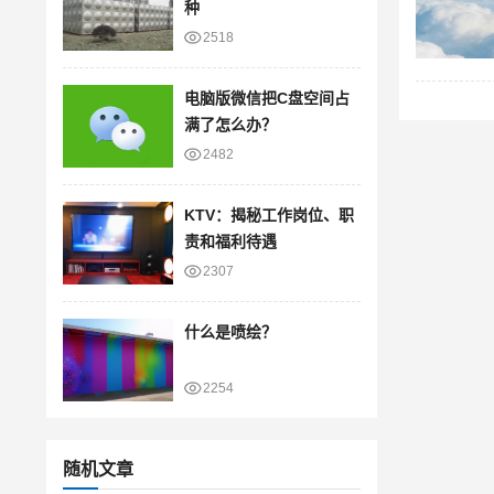
种
2518
电脑版微信把C盘空间占
满了怎么办？
2482
KTV：揭秘工作岗位、职
责和福利待遇
2307
什么是喷绘？
2254
随机文章