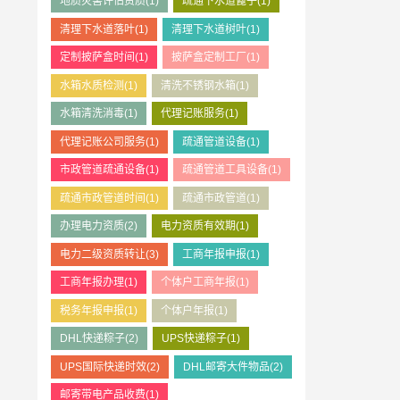
地质灾害评估资质
(1)
疏通下水道篦子
(1)
清理下水道落叶
(1)
清理下水道树叶
(1)
定制披萨盒时间
(1)
披萨盒定制工厂
(1)
水箱水质检测
(1)
清洗不锈钢水箱
(1)
水箱清洗消毒
(1)
代理记账服务
(1)
代理记账公司服务
(1)
疏通管道设备
(1)
市政管道疏通设备
(1)
疏通管道工具设备
(1)
疏通市政管道时间
(1)
疏通市政管道
(1)
办理电力资质
(2)
电力资质有效期
(1)
电力二级资质转让
(3)
工商年报申报
(1)
工商年报办理
(1)
个体户工商年报
(1)
税务年报申报
(1)
个体户年报
(1)
DHL快递粽子
(2)
UPS快递粽子
(1)
UPS国际快递时效
(2)
DHL邮寄大件物品
(2)
邮寄带电产品收费
(1)