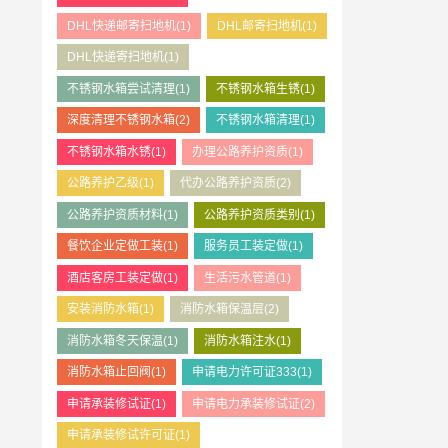
DHL快递邮寄扫地机
(1)
DHL邮寄扫地机
(1)
DHL快递寄扫地机
(1)
不锈钢水箱尝试清理
(1)
不锈钢水箱生锈
(1)
深度清理不锈钢水箱
(2)
不锈钢水箱清理
(1)
不锈钢水箱水锈
(1)
办理公路养护资质
(1)
公路养护乙级
(1)
代办公路养护资质
(2)
公路养护资质材料
(1)
公路养护资质类别
(1)
餐饮企业定做工装
(1)
服务员工装定做
(1)
酒店客房工装定做
(1)
生活污水管道
(1)
安装消防水箱
(1)
消防水箱保温层
(2)
消防水箱冬天保温
(1)
消防水箱注水
(1)
消防水箱止回阀
(1)
申请电力许可证333
(1)
申请承装修试证
(1)
申请电力承装修试证
(2)
申请承装修试许可证
(1)