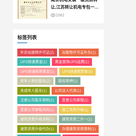
让,江苏转让机电专包一级
资质公司股权澄
1082
标签列表
补办出版物许可证
(2)
出版物许可证补办
(1)
UPS快递黄金
(1)
黄金首饰UPS运费
(1)
UPS快递邮寄黄金
(1)
UPS快递观赏鱼
(3)
老年人担任股东
(2)
股权质押
(1)
未成年人股东
(1)
公司法人代表
(1)
注册公司股东限制
(2)
变更公司章程
(1)
变更公司章程风险
(1)
施工资质升级
(1)
建筑资质升级流程
(1)
建筑资质二升一
(1)
建筑资质升级代办
(1)
办理建筑资质限制
(1)