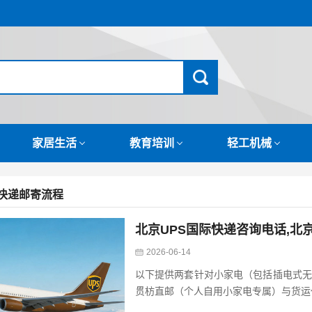
家居生活
教育培训
轻工机械
际快递邮寄流程
北京UPS国际快递咨询电话,北京
2026-06-14
以下提供两套针对小家电（包括插电式无
贯枋直邮（个人自用小家电专属）与货运代