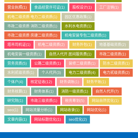
营业执照
(1)
食品经营许可证
(1)
股权设计
(1)
工厂注销
(1)
机电二级资质 电力二级资质
(1)
园区优惠政策
(1)
市政二级资质 消防二级资质
(1)
水利水电资质
(1)
市政二级资质 房建二级资质
(1)
机电安装专包二级资质
(1)
塔吊司机证
(1)
机电二级资质
(2)
财务外包
(1)
地基基础资质
(2)
机电安装一级资质
(1)
自然人代开 居间服务费
(1)
市政二级资质
(1)
劳务资质
(5)
公路二级资质
(1)
装修二级资质
(1)
防水二级资质
(1)
水利贰级资质
(1)
个人代开
(3)
电力二级资质
(4)
电力贰级资质
(2)
个体户
(4)
核定征收
(12)
财务调账
(1)
财务平账
(1)
财务核算
(1)
财务体系
(1)
消防一级资质
(1)
自然人代开
(7)
研究院
(1)
市政三级资质
(1)
税务筹划
(5)
网站自然优化
(1)
seo
(1)
网站流量分析
(1)
网站收录
(1)
网站优化
(1)
文章内容
(1)
网站标题优化
(1)
seo优化
(2)