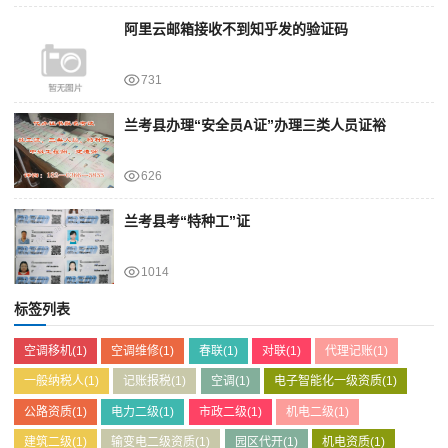
阿里云邮箱接收不到知乎发的验证码
731
兰考县办理“安全员A证”办理三类人员证裕
626
兰考县考“特种工”证
1014
标签列表
空调移机
(1)
空调维修
(1)
春联
(1)
对联
(1)
代理记账
(1)
一般纳税人
(1)
记账报税
(1)
空调
(1)
电子智能化一级资质
(1)
公路资质
(1)
电力二级
(1)
市政二级
(1)
机电二级
(1)
建筑二级
(1)
输变电二级资质
(1)
园区代开
(1)
机电资质
(1)