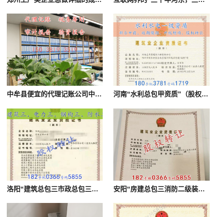
中牟县便宜的代理记账公司中牟县代理记账裕
河南“水利总包甲资质”（股权）出让有现成安许安许刚延期
洛阳“建筑总包三市政总包三装修专包一防水一级”转让股权包迁包变
安阳“房建总包三消防二级装修专包二防水专包一”转让股权包变更