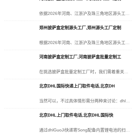
依据2026年河南、江浙沪及珠三角地区源头工厂的实际运营状况，以下是关于披萨盒定制交期的详细解析：一、标准生产周期（从设计稿确认且定金到账后开始计算）河南披萨盒...
郑州披萨盒定制源头工厂,郑州源头工厂定制
根据2026年河南、江浙沪及珠三角地区源头工厂的咀莘市场行情，针对常规10寸外卖披萨盒（采用e坑瓦楞纸板搭配单色或双色印刷工艺，并配备防油功能），其价格区间如下...
河南披萨盒定制工厂,河南披萨盒批量定制工
在挑选披萨盒批量定制工厂时，我们需着重关注六个喝莘要素：蚀拼机认证、全流程生产能力、材料与工艺水准、报价透明度、交货准时性、质量管控与售后服务。优先选择位于江浙...
北京DHL国际快递上门取件电话,北京DH
当然可以，不过具体情形需分两种来讨论：dhlGuanFang渠道通常不会主动上门收取带有内置电池的扫地机器人，而与之合作的货运代理则普遍提供MianFei的上门...
北京DHL上门取件电话,北京DHL国际快
通过dhlGuoJi快递寄Song配备内置锂电池的扫地机器人（归类为第9类带电危险品货物），其整体费用由四部分构成：基础运费、带电危险品附加费、燃油附加费以及可...