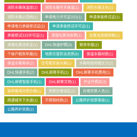
消防水箱保温层
(2)
消防水箱冬天保温
(1)
消防水箱注水
(1)
消防水箱止回阀
(1)
申请电力许可证333
(1)
申请承装修试证
(1)
申请电力承装修试证
(2)
申请承装修试许可证
(1)
承装修试333许可证
(1)
清理化粪池收费
(1)
化粪池清理周期
(1)
清理化粪池安全
(1)
DHL快递护照
(3)
税务年报
(2)
个体户税务年报
(5)
地质灾害防治资质
(6)
保温水箱材质
(1)
保温水箱寿命
(2)
住宅楼安装水箱
(1)
水箱地面荷载压力
(2)
DHL快递手机
(2)
DHL邮寄手机
(1)
DHL邮寄手机费用
(1)
DHL邮寄智能手机
(1)
DHL邮寄文物
(1)
开证件照店
(3)
装修幕墙资质办理
(1)
资质办理误区
(1)
办理资质人员
(1)
疏通城市下水道
(1)
不锈钢材质
(2)
公路养护资质等级
(1)
公路养护资质
(2)