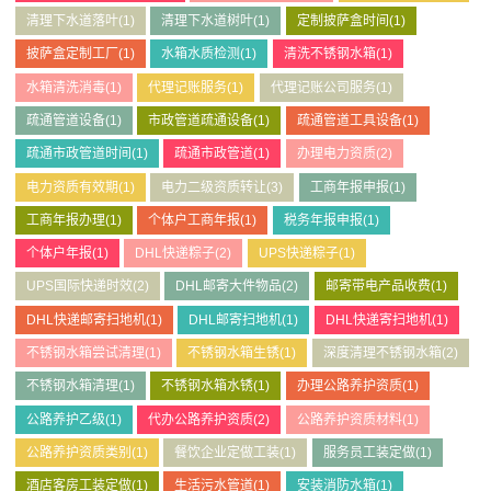
清理下水道落叶
(1)
清理下水道树叶
(1)
定制披萨盒时间
(1)
披萨盒定制工厂
(1)
水箱水质检测
(1)
清洗不锈钢水箱
(1)
水箱清洗消毒
(1)
代理记账服务
(1)
代理记账公司服务
(1)
疏通管道设备
(1)
市政管道疏通设备
(1)
疏通管道工具设备
(1)
疏通市政管道时间
(1)
疏通市政管道
(1)
办理电力资质
(2)
电力资质有效期
(1)
电力二级资质转让
(3)
工商年报申报
(1)
工商年报办理
(1)
个体户工商年报
(1)
税务年报申报
(1)
个体户年报
(1)
DHL快递粽子
(2)
UPS快递粽子
(1)
UPS国际快递时效
(2)
DHL邮寄大件物品
(2)
邮寄带电产品收费
(1)
DHL快递邮寄扫地机
(1)
DHL邮寄扫地机
(1)
DHL快递寄扫地机
(1)
不锈钢水箱尝试清理
(1)
不锈钢水箱生锈
(1)
深度清理不锈钢水箱
(2)
不锈钢水箱清理
(1)
不锈钢水箱水锈
(1)
办理公路养护资质
(1)
公路养护乙级
(1)
代办公路养护资质
(2)
公路养护资质材料
(1)
公路养护资质类别
(1)
餐饮企业定做工装
(1)
服务员工装定做
(1)
酒店客房工装定做
(1)
生活污水管道
(1)
安装消防水箱
(1)