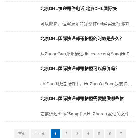
北京DHL快递寄件电话,北京DHL国际快
可以邮寄，但需满足特定条件dhl确实支持邮寄内置锂电池的扫地机器人，不过这类物品被归类为第9类危险品（含锂电池）。通常情况下，dhl的GuanFang门店并不直...
北京DHL国际快递邮寄护照的时效是多久？
从ZhongGuo郑州通过dhl express寄SongHuZhao（文件类物品），其Song达时间以工作日为基准进行计算（不包含寄件当天，也不涵盖周末及法定...
北京DHL国际快递邮寄护照可以保价吗？
dhlGuoJi快递服务中，HuZhao寄Song是支持保价服务的（GuanFang名称为“shipment value proteCtion”），且针对HuZ...
北京DHL国际快递邮寄护照需要提供哪些信
若需通过dhl寄Song个人HuZhao（或相关文件），关键在于掌握四类HeXin信息、一项申报内容及一份BiBeiZhengJian。尽管所需材料看似精简，但...
首页
上一页
1
2
3
4
5
6
7