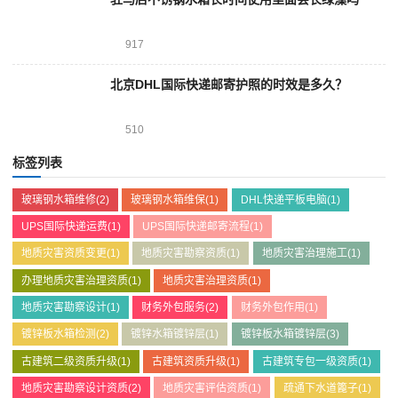
917
北京DHL国际快递邮寄护照的时效是多久？
510
标签列表
玻璃钢水箱维修
(2)
玻璃钢水箱维保
(1)
DHL快递平板电脑
(1)
UPS国际快递运费
(1)
UPS国际快递邮寄流程
(1)
地质灾害资质变更
(1)
地质灾害勘察资质
(1)
地质灾害治理施工
(1)
办理地质灾害治理资质
(1)
地质灾害治理资质
(1)
地质灾害勘察设计
(1)
财务外包服务
(2)
财务外包作用
(1)
镀锌板水箱检测
(2)
镀锌水箱镀锌层
(1)
镀锌板水箱镀锌层
(3)
古建筑二级资质升级
(1)
古建筑资质升级
(1)
古建筑专包一级资质
(1)
地质灾害勘察设计资质
(2)
地质灾害评估资质
(1)
疏通下水道篦子
(1)