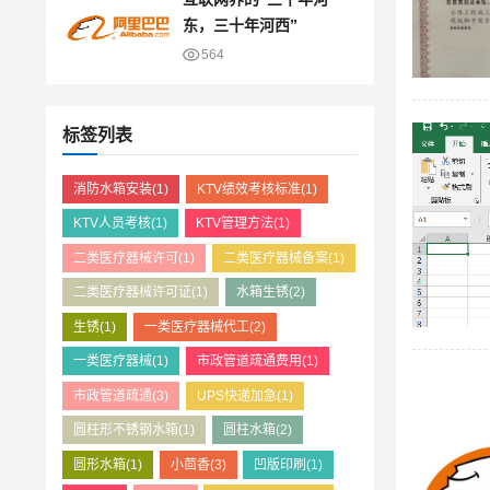
东，三十年河西”
564
标签列表
消防水箱安装
(1)
KTV绩效考核标准
(1)
KTV人员考核
(1)
KTV管理方法
(1)
二类医疗器械许可
(1)
二类医疗器械备案
(1)
二类医疗器械许可证
(1)
水箱生锈
(2)
生锈
(1)
一类医疗器械代工
(2)
一类医疗器械
(1)
市政管道疏通费用
(1)
市政管道疏通
(3)
UPS快递加急
(1)
圆柱形不锈钢水箱
(1)
圆柱水箱
(2)
圆形水箱
(1)
小茴香
(3)
凹版印刷
(1)