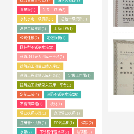
压力管道许可证
(1)
铝木实验台
(1)
背景板
(1)
定制工作服
(2)
水利水电二级资质
(1)
总包一级资质
(1)
总包二级资质
(1)
工商迁移
(1)
公司迁移
(2)
定做服装
(1)
圆柱型不锈钢水箱
(3)
建筑项目录入四库一平台
(1)
建筑施工项目业绩入库
(1)
建筑工程业绩入库补录
(1)
定做工作服
(1)
建筑施工业绩录入四库一平台
(1)
定制工装
(4)
消防不锈钢水箱
(26)
不锈钢酒罐
(1)
板材
(1)
营业执照办理
(1)
办理营业执照
(1)
注册营业执照
(1)
PP药品柜
(1)
焊接
(2)
水箱
(2)
不锈钢保温水箱
(7)
玻璃钢
(3)