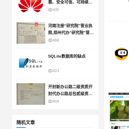
靠、安全可信、可持续创
新的云服务
935
河南注册“研究院”营业执
照,郑州代办“研究院”营业
执照
888
SQLite数据库的缺点
823
开封新办公路二级资质开
封代办公路总包贰级资质
裕
804
随机文章