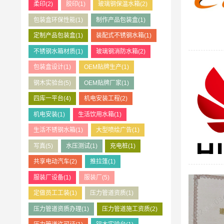
柔印
(2)
胶印
(1)
玻璃钢保温水箱
(2)
包装盒环保性能
(1)
制作产品包装盒
(1)
定制产品包装盒
(1)
装配式不锈钢水箱
(1)
不锈钢水箱材质
(1)
玻璃钢消防水箱
(2)
包装盒设计
(1)
OEM贴牌生产
(1)
钢木实验台
(5)
OEM贴牌厂家
(1)
四库一平台
(4)
机电安装工程
(2)
机电安装
(1)
生活饮用水箱
(1)
生活不锈钢水箱
(1)
大型喷绘广告
(1)
写真
(5)
水压测试
(1)
充电桩
(1)
共享电动汽车
(2)
推拉篷
(1)
服装厂设备
(1)
服装厂
(5)
定做员工工装
(1)
压力管道资质
(1)
压力管道资质办理
(1)
压力管道施工资质
(2)