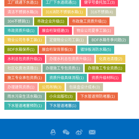
工厂疏通下水道
(1)
工厂下水道疏通
(1)
健字号委托加工
(3)
清洁不锈钢水箱
(3)
316消防不锈钢水箱
(1)
316不锈钢
(4)
304不锈钢
(1)
市政企业升级
(1)
市政施工资质升级
(1)
市政资质升级
(1)
展会桁架搭建
(3)
物业公司夏季工装
(1)
物业公司冬季工装
(1)
定做物业公司工装
(1)
BDF水箱冬季问题
(2)
BDF水箱保养
(1)
展会桁架背景板
(3)
镀锌板消防水箱
(5)
水利总包资质升级
(2)
办理水利总包资质升级
(1)
化粪池清理
(2)
社区化粪池清理
(1)
办理施工专包资质
(1)
办理施工专业资质
(1)
施工专业承包资质
(1)
资质升级具体流程
(1)
资质升级材料
(1)
办理建筑资质
(1)
公司吊销
(3)
包装盒设计成本
(3)
雨水污染生活水箱
(3)
小众出版社
(3)
下水管道预防堵塞
(1)
下水管道堵塞预防
(1)
下水管道堵塞
(1)