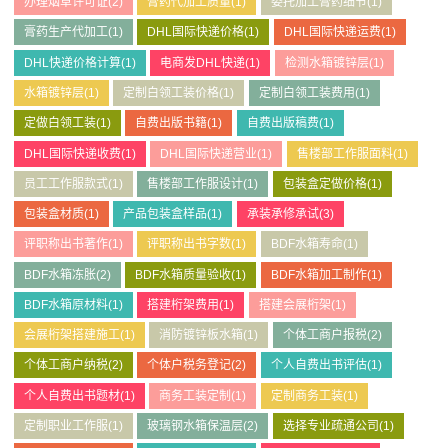
办理烟草许可证
(2)
膏药代加工质量
(1)
委托加工膏药细节
(1)
膏药生产代加工
(1)
DHL国际快递价格
(1)
DHL国际快递运费
(1)
DHL快递价格计算
(1)
电商发DHL快递
(1)
检测水箱镀锌层
(1)
水箱镀锌层
(1)
定制白领工装价格
(1)
定制白领工装费用
(1)
定做白领工装
(1)
自费出版书籍
(1)
自费出版稿费
(1)
DHL国际快递收费
(1)
DHL国际快递营业
(1)
售楼部工作服面料
(1)
员工工作服款式
(1)
售楼部工作服设计
(1)
包装盒定做价格
(1)
包装盒材质
(1)
产品包装盒样品
(1)
承装承修承试
(3)
评职称出书著作
(1)
评职称出书字数
(1)
BDF水箱寿命
(1)
BDF水箱冻胀
(2)
BDF水箱质量验收
(1)
BDF水箱加工制作
(1)
BDF水箱原材料
(1)
搭建桁架费用
(1)
搭建会展桁架
(1)
会展桁架搭建施工
(1)
消防镀锌板水箱
(1)
个体工商户报税
(2)
个体工商户纳税
(2)
个体户税务登记
(2)
个人自费出书评估
(1)
个人自费出书题材
(1)
商务工装定制
(1)
定制商务工装
(1)
定制职业工作服
(1)
玻璃钢水箱保温层
(2)
选择专业疏通公司
(1)