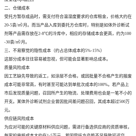
二、仓储成本
受托方暂存成品时，需支付符合温湿度要求的仓库租金，价格大约在
20-5袁/㎡/月。而当产品入库到委托方仓库时，特别是如体外诊断试
剂等产品需存放在2-8℃的冷库中，相应的存储成本会更高，约为100
-30袁/㎡/月。
三、不易察觉的隐性成本（约占总体成本的5%-15%）
这部分成本往往容易被忽视，但可能会显著影响总成本。
质量风险成本
因工艺缺先导致的返工，如涂层不合格，或因批量不合格产生的报废
成本可能非常高，有时甚至可能达到单批次成本的100%。若产品上
市后发现质量问题，召回所产生的物流、处理费用也会是一笔不小的
开支。某体外诊断试剂企业曾因批间差问题召回，其成本超过500万
元。
供应链风险成本
为应对可能的关键原材料供应问题，需进行备选供应商的资质审核，
每家的审核成本大约在1-5万元。若因受托方产能不足导致延迟交