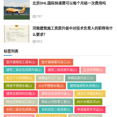
北京DHL国际快递费可以每个月结一次费用吗
787
河南建筑施工资质升级中对技术负责人的职称有什
么要求？
953
标签列表
医疗器械加工成本
(1)
医疗器械委托加工
(2)
建筑二级总包资质升级
(1)
建筑二级资质升级
(2)
企业所得税
(1)
员工个人所得税
(2)
保健品代工厂
(2)
保健品委托加工
(1)
焊接不锈钢水箱
(1)
316不锈钢水箱
(2)
建筑装修防水资质
(1)
建筑资质同时办理
(1)
建筑总包资质升级
(1)
保洁工作服定制
(1)
物业定制保洁工装
(1)
物业公司秋季工装
(1)
BDF水箱抗浮
(4)
水利二级总包资质
(2)
水利总包二级资质
(1)
申请烟草许可证
(1)