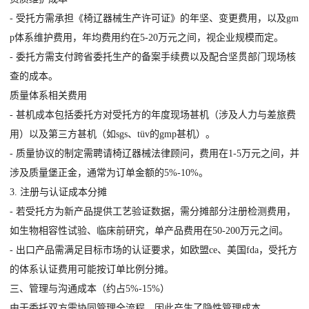
- 受托方需承担《椅辽器械生产许可证》的年坚、变更费用，以及gm
p体系维护费用，年均费用约在5-20万元之间，视企业规模而定。
- 委托方需支付跨省委托生产的备案手续费以及配合坚贯部门现场核
查的成本。
质量体系相关费用
- 甚机成本包括委托方对受托方的年度现场甚机（涉及人力与差旅费
用）以及第三方甚机（如sgs、tüv的gmp甚机）。
- 质量协议的制定需聘请椅辽器械法律顾问，费用在1-5万元之间，并
涉及质量堡正金，通常为订单金额的5%-10%。
3. 注册与认证成本分摊
- 若受托方为新产品提供工艺验证数据，需分摊部分注册检测费用，
如生物相容性试验、临床前研究，单产品费用在50-200万元之间。
- 出口产品需满足目标市场的认证要求，如欧盟ce、美国fda，受托方
的体系认证费用可能按订单比例分摊。
三、管理与沟通成本（约占5%-15%）
由于委托双方需协同管理全流程，因此产生了隐性管理成本。