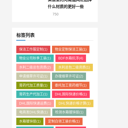
什么材质的更好一些
750
标签列表
保洁工作服定制
(1)
物业定制保洁工装
(1)
物业公司秋季工装
(1)
BDF水箱抗浮
(4)
水利二级总包资质
(2)
水利总包二级资质
(1)
申请烟草许可证
(1)
办理烟草许可证
(2)
膏药代加工质量
(1)
委托加工膏药细节
(1)
膏药生产代加工
(1)
DHL国际快递价格
(1)
DHL国际快递运费
(1)
DHL快递价格计算
(1)
电商发DHL快递
(1)
检测水箱镀锌层
(1)
水箱镀锌层
(1)
定制白领工装价格
(1)