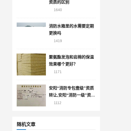
资质的区别
1640
消防水箱里的水需要定期
更换吗
1419
聚氨酯发泡和岩棉的保温
效果哪个更好？
1171
安阳“消防专包壹级”资质
转让,安阳“消防一级”资质
转让股权
1112
随机文章