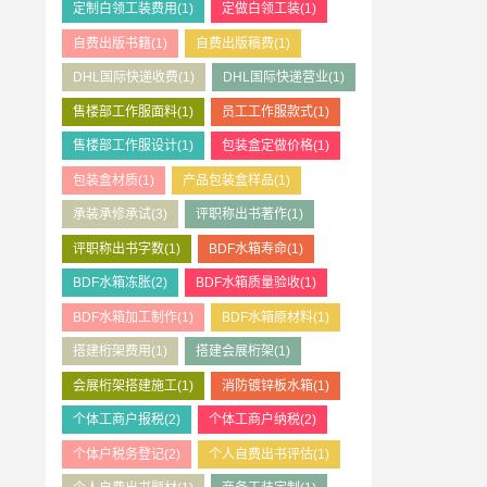
定制白领工装费用
(1)
定做白领工装
(1)
自费出版书籍
(1)
自费出版稿费
(1)
DHL国际快递收费
(1)
DHL国际快递营业
(1)
售楼部工作服面料
(1)
员工工作服款式
(1)
售楼部工作服设计
(1)
包装盒定做价格
(1)
包装盒材质
(1)
产品包装盒样品
(1)
承装承修承试
(3)
评职称出书著作
(1)
评职称出书字数
(1)
BDF水箱寿命
(1)
BDF水箱冻胀
(2)
BDF水箱质量验收
(1)
BDF水箱加工制作
(1)
BDF水箱原材料
(1)
搭建桁架费用
(1)
搭建会展桁架
(1)
会展桁架搭建施工
(1)
消防镀锌板水箱
(1)
个体工商户报税
(2)
个体工商户纳税
(2)
个体户税务登记
(2)
个人自费出书评估
(1)