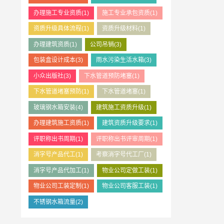
办理施工专业资质
(1)
施工专业承包资质
(1)
资质升级具体流程
(1)
资质升级材料
(1)
办理建筑资质
(1)
公司吊销
(3)
包装盒设计成本
(3)
雨水污染生活水箱
(3)
小众出版社
(3)
下水管道预防堵塞
(1)
下水管道堵塞预防
(1)
下水管道堵塞
(1)
玻璃钢水箱安装
(4)
建筑施工资质升级
(1)
办理建筑施工资质
(1)
建筑资质升级要求
(1)
评职称出书周期
(1)
评职称出书评审周期
(1)
消字号产品代工
(1)
考察消字号代工厂
(1)
消字号产品代加工
(1)
物业公司定做工装
(1)
物业公司工装定制
(1)
物业公司客服工装
(1)
不锈钢水箱流量
(2)