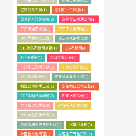
个人自费出书题材
(1)
商务工装定制
(1)
定制商务工装
(1)
定制职业工作服
(1)
玻璃钢水箱保温层
(2)
选择专业疏通公司
(1)
工厂疏通下水道
(1)
工厂下水道疏通
(1)
健字号委托加工
(3)
清洁不锈钢水箱
(3)
316消防不锈钢水箱
(1)
316不锈钢
(4)
304不锈钢
(1)
市政企业升级
(1)
市政施工资质升级
(1)
市政资质升级
(1)
展会桁架搭建
(3)
物业公司夏季工装
(1)
物业公司冬季工装
(1)
定做物业公司工装
(1)
BDF水箱冬季问题
(2)
BDF水箱保养
(1)
展会桁架背景板
(3)
镀锌板消防水箱
(5)
水利总包资质升级
(2)
办理水利总包资质升级
(1)
化粪池清理
(2)
社区化粪池清理
(1)
办理施工专包资质
(1)