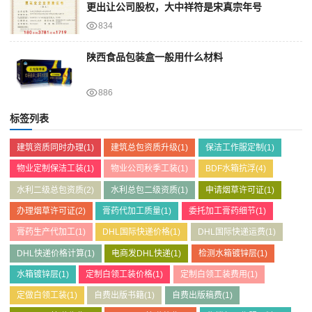
更出让公司股权，大中祥符是宋真宗年号
834
陕西食品包装盒一般用什么材料
886
标签列表
建筑资质同时办理
(1)
建筑总包资质升级
(1)
保洁工作服定制
(1)
物业定制保洁工装
(1)
物业公司秋季工装
(1)
BDF水箱抗浮
(4)
水利二级总包资质
(2)
水利总包二级资质
(1)
申请烟草许可证
(1)
办理烟草许可证
(2)
膏药代加工质量
(1)
委托加工膏药细节
(1)
膏药生产代加工
(1)
DHL国际快递价格
(1)
DHL国际快递运费
(1)
DHL快递价格计算
(1)
电商发DHL快递
(1)
检测水箱镀锌层
(1)
水箱镀锌层
(1)
定制白领工装价格
(1)
定制白领工装费用
(1)
定做白领工装
(1)
自费出版书籍
(1)
自费出版稿费
(1)