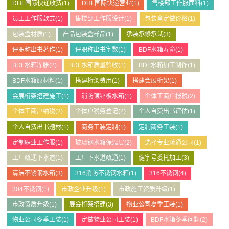
DHL国际快递收费
(1)
DHL国际快递营业
(1)
售楼部工作服面料
(1)
员工工作服款式
(1)
售楼部工作服设计
(1)
包装盒定做价格
(1)
包装盒材质
(1)
产品包装盒样品
(1)
承装承修承试
(3)
评职称出书著作
(1)
评职称出书字数
(1)
BDF水箱寿命
(1)
BDF水箱冻胀
(2)
BDF水箱质量验收
(1)
BDF水箱加工制作
(1)
BDF水箱原材料
(1)
搭建桁架费用
(1)
搭建会展桁架
(1)
会展桁架搭建施工
(1)
消防镀锌板水箱
(1)
个体工商户报税
(2)
个体工商户纳税
(2)
个体户税务登记
(2)
个人自费出书评估
(1)
个人自费出书题材
(1)
商务工装定制
(1)
定制商务工装
(1)
定制职业工作服
(1)
玻璃钢水箱保温层
(2)
选择专业疏通公司
(1)
工厂疏通下水道
(1)
工厂下水道疏通
(1)
健字号委托加工
(3)
清洁不锈钢水箱
(3)
316消防不锈钢水箱
(1)
316不锈钢
(4)
304不锈钢
(1)
市政企业升级
(1)
市政施工资质升级
(1)
市政资质升级
(1)
展会桁架搭建
(3)
物业公司夏季工装
(1)
物业公司冬季工装
(1)
定做物业公司工装
(1)
BDF水箱冬季问题
(2)