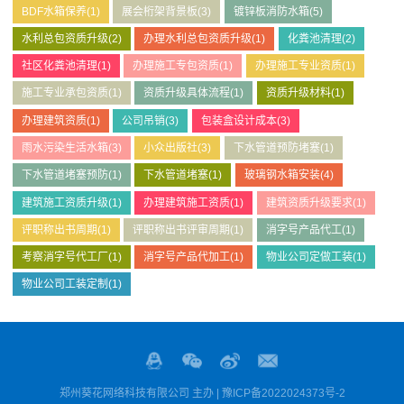
BDF水箱保养
(1)
展会桁架背景板
(3)
镀锌板消防水箱
(5)
水利总包资质升级
(2)
办理水利总包资质升级
(1)
化粪池清理
(2)
社区化粪池清理
(1)
办理施工专包资质
(1)
办理施工专业资质
(1)
施工专业承包资质
(1)
资质升级具体流程
(1)
资质升级材料
(1)
办理建筑资质
(1)
公司吊销
(3)
包装盒设计成本
(3)
雨水污染生活水箱
(3)
小众出版社
(3)
下水管道预防堵塞
(1)
下水管道堵塞预防
(1)
下水管道堵塞
(1)
玻璃钢水箱安装
(4)
建筑施工资质升级
(1)
办理建筑施工资质
(1)
建筑资质升级要求
(1)
评职称出书周期
(1)
评职称出书评审周期
(1)
消字号产品代工
(1)
考察消字号代工厂
(1)
消字号产品代加工
(1)
物业公司定做工装
(1)
物业公司工装定制
(1)
郑州葵花网络科技有限公司 主办 |
豫ICP备2022024373号-2