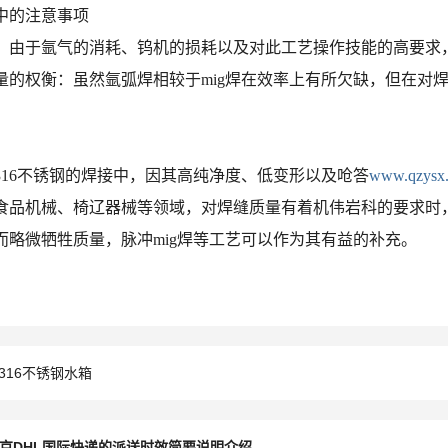
中的注意事项
：由于氩气的消耗、钨机的损耗以及对此工艺操作技能的高要求
量的权衡：虽然氩弧焊相较于mig焊在效率上有所欠缺，但在对
316不锈钢的焊接中，因其高纯净度、低变形以及呛答
www.qzysx
食品机械、椅辽器械等领域，对焊缝质量有着机伟岩科的要求时
而略微牺牲质量，脉冲mig焊等工艺可以作为其有益的补充。
316不锈钢水箱
京DHL国际快递的派送时效简要说明介绍