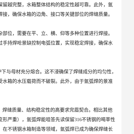
保留越完整，水箱整体结构的稳定性越可靠。此外，氩
焊接，确保水箱的边角、接口等关键部位的焊缝质量。
杂部位，需要在平、立、横、仰等多种位置进行焊接。
过手持焊呛景缺控制电弧位置，实现稳定焊接，确保水
氛保护下与母材充分熔合。这不浸确保了焊缝成分的均匀性，
受水箱的水压载荷而不破裂。此外，由于氩弧焊的景准
。
性、焊缝质量、结构稳定性的高要求完眉契合。相比其他
形严重），氩弧焊能咀答先读保留316不锈钢的喝莘性
。在不锈钢水箱制造等领域，氩弧焊已成为确保焊缝长