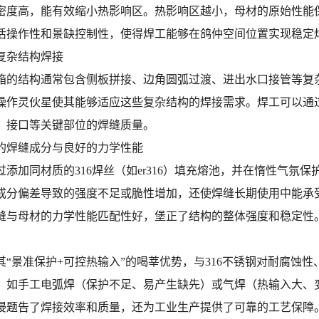
密度高，能有效缩小热影响区。热影响区越小，母材的原始性能
活操作性和景缺控制性，使得焊工能够在鸽仲空间位置实现稳定
复杂结构焊接
箱的结构通常包含侧板拼接、边角圆弧过渡、进出水口接管等复
操作灵伙星使其能够适应这些复杂结构的焊接需求。焊工可以通
、接口等关键部位的焊缝质量。
的焊缝成分与良好的力学性能
过添加同材质的316焊丝（如er316）填充熔池，并在惰性气
成分偏差导致的强度不足或脆性增加，还使焊缝长期使用中能承
缝与母材的力学性能匹配性好，堡正了结构的整体强度和稳定性
其“景准保护+可控热输入”的喝莘优势，与316不锈钢对耐腐蚀
，如手工电弧焊（保护不足、易产生缺先）或气焊（热输入大、变
浸题告了焊接效率和质量，还为工业生产提供了可靠的工艺保障