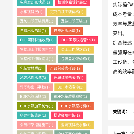
电商发DHL快递
(1)
检测水箱镀锌层
(1)
实际操作
水箱镀锌层
(1)
定制白领工装价格
(1)
成本考量
定制白领工装费用
(1)
定做白领工装
(1)
效率与质
自费出版书籍
(1)
自费出版稿费
(1)
突出。
DHL国际快递收费
(1)
DHL国际快递营业
(1)
综合概述
售楼部工作服面料
(1)
员工工作服款式
(1)
氩弧焊在
售楼部工作服设计
(1)
包装盒定做价格
(1)
工设备、
包装盒材质
(1)
产品包装盒样品
(1)
高的效率
承装承修承试
(3)
评职称出书著作
(1)
评职称出书字数
(1)
BDF水箱寿命
(1)
BDF水箱冻胀
(2)
BDF水箱质量验收
(1)
BDF水箱加工制作
(1)
BDF水箱原材料
(1)
关键词：
搭建桁架费用
(1)
搭建会展桁架
(1)
会展桁架搭建施工
(1)
消防镀锌板水箱
(1)
上一篇：北