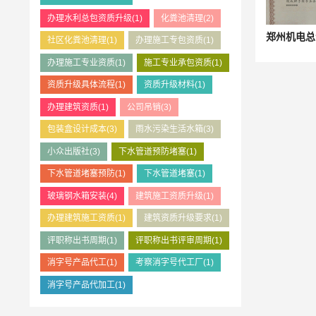
办理水利总包资质升级
(1)
化粪池清理
(2)
社区化粪池清理
(1)
办理施工专包资质
(1)
办理施工专业资质
(1)
施工专业承包资质
(1)
资质升级具体流程
(1)
资质升级材料
(1)
办理建筑资质
(1)
公司吊销
(3)
包装盒设计成本
(3)
雨水污染生活水箱
(3)
小众出版社
(3)
下水管道预防堵塞
(1)
下水管道堵塞预防
(1)
下水管道堵塞
(1)
玻璃钢水箱安装
(4)
建筑施工资质升级
(1)
办理建筑施工资质
(1)
建筑资质升级要求
(1)
评职称出书周期
(1)
评职称出书评审周期
(1)
消字号产品代工
(1)
考察消字号代工厂
(1)
消字号产品代加工
(1)