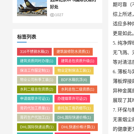
期可靠（
好处
综上所述
1027
适应多种
更是如此
标签列表
5. 纯净
316不锈钢水箱
(2)
建筑装修防水资质
(1)
无飞溅、
建筑资质同时办理
(1)
建筑总包资质升级
(1)
等对清洁
保洁工作服定制
(1)
物业定制保洁工装
(1)
6. 薄板
物业公司秋季工装
(1)
BDF水箱抗浮
(4)
薄板焊接
水利二级总包资质
(2)
水利总包二级资质
(1)
异种金属的
申请烟草许可证
(1)
办理烟草许可证
(2)
展现了其
膏药代加工质量
(1)
委托加工膏药细节
(1)
7. 环保
膏药生产代加工
(1)
DHL国际快递价格
(1)
无害烟尘
DHL国际快递运费
(1)
DHL快递价格计算
(1)
的健康更