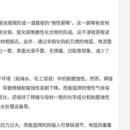
和熔池周围形成一道致密的“惰性屏障”。这一屏障有效地
氧化铬、氮化钼等脆性化合物的形成。这不浸咀答程读
母材相接近。此外，通过非熔化钨机引燃的电弧，电流稳
匀一致，表面光滑平整，无焊瘤、凹陷等现象，减少了
离子环境（如海水、化工溶液）中的耐腐蚀性。然而，焊接
，导致焊缝耐腐蚀性急剧下降。而氩弧焊的惰性气体保
氮化，还保持了焊缝与母材一致的化学成分和耐腐蚀性
海水处理设备等。
接应力过大。而氩弧焊的热输入可景缺调节，电弧热量集