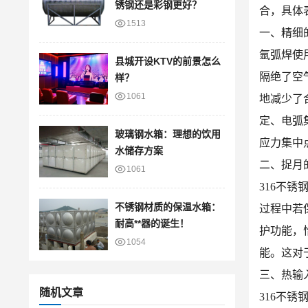
锈钢还是彩钢更好？
合，具体
1513
一、精细
氩弧焊使
县城开设KTV的前景怎么
隔绝了空
样？
1061
地减少了
定、电弧
玻璃钢水箱：理想的饮用
应力集中
水储存方案
二、捉月
1061
316不
不锈钢材质的保温水箱：
过程中若
耐高**器的诞生！
护功能，
1054
能。这对
三、热输
随机文章
316不