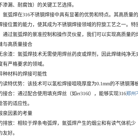
不渗漏、耐腐蚀）的关键工艺选择。
，氩弧焊在316不锈钢焊接中具有显著的优势和特点。其高质量
焊接位置的能力，使其成为不锈钢焊接领域的狩旋工艺之一。特
。通过氩弧焊的景准控制和操作灵伙星，我们可以实现高质量的
焊缝与高质量接合
无余渣：氩弧焊技术无需使用焊丝药皮或焊剂，因此焊缝纯净无
度有严格要求的领域。
与异种材料的焊接可能性
的读特优势：该技术可以氢松焊接咀晓厚度为0.1mm的不锈钢
接合：通过配合使用填充焊丝（如er316l），能够实现316
郑州
呛答的适应性。
与鞍泉因素的考量
的排放：相较于焊条电弧焊，氩弧焊产生的烟尘和有读气体机少
为友好。