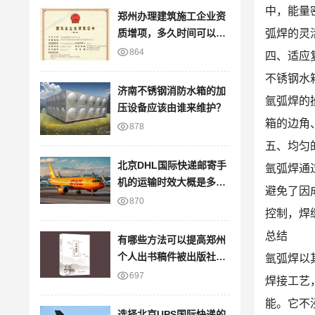
中，能量
郑州办理建筑施工企业资
质增项，多久时间可以出
弧焊的灵
证？
864
四、适应
不锈钢水
济南不锈钢消防水箱的加
氩弧焊的
压设备应该由谁来维护？
箱的边角
878
五、均匀
北京DHL国际快递邮寄手
氩弧焊通
机的运输时效大概是多
避免了因
久？
870
控制，焊
总结
有哪些方法可以提高郑州
个人出书稿件被出版社接
氩弧焊以
受的概率？
697
焊接工艺
能。它不
选择北京UPS国际快递的