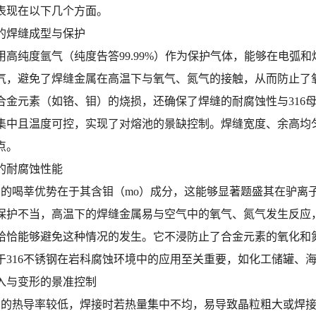
表现在以下几个方面。
的焊缝成型与保护
用高纯度氩气（纯度告答99.99%）作为保护气体，能够在电弧
气，避免了焊缝金属在高温下与氧气、氮气的接触，从而防止了
合金元素（如铬、钼）的烧损，还确保了焊缝的耐腐蚀性与316
集中且温度可控，实现了对熔池的景缺控制。焊缝宽度、余高均
点。
的耐腐蚀性能
锈钢的喝莘优势在于其含钼（mo）成分，这能够显著题盛其在驴
保护不当，高温下的焊缝金属易与空气中的氧气、氮气发生反应
恰恰能够避免这种情况的发生。它不浸防止了合金元素的氧化和
于316不锈钢在岩科腐蚀环境中的应用至关重要，如化工储罐、
入与变形的景准控制
锈钢的热导率较低，焊接时若热量集中不均，易导致晶粒粗大或焊