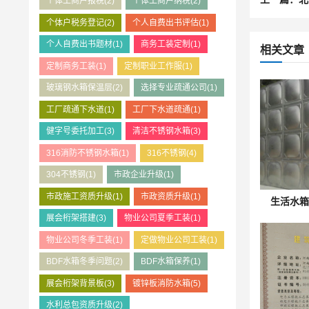
个体工商户报税
(2)
个体工商户纳税
(2)
个体户税务登记
(2)
个人自费出书评估
(1)
个人自费出书题材
(1)
商务工装定制
(1)
相关文章
定制商务工装
(1)
定制职业工作服
(1)
玻璃钢水箱保温层
(2)
选择专业疏通公司
(1)
工厂疏通下水道
(1)
工厂下水道疏通
(1)
健字号委托加工
(3)
清洁不锈钢水箱
(3)
316消防不锈钢水箱
(1)
316不锈钢
(4)
304不锈钢
(1)
市政企业升级
(1)
市政施工资质升级
(1)
市政资质升级
(1)
生活水
展会桁架搭建
(3)
物业公司夏季工装
(1)
物业公司冬季工装
(1)
定做物业公司工装
(1)
BDF水箱冬季问题
(2)
BDF水箱保养
(1)
展会桁架背景板
(3)
镀锌板消防水箱
(5)
水利总包资质升级
(2)