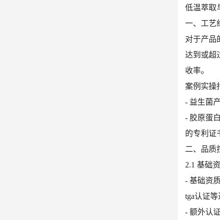
低温萃取
一、工艺
对于产品
达到或超过
收率。
案例实操
- 益生
- 胶原
的专利证
二、品质
2.1 基
- 基础资
tga认证
- 额外认