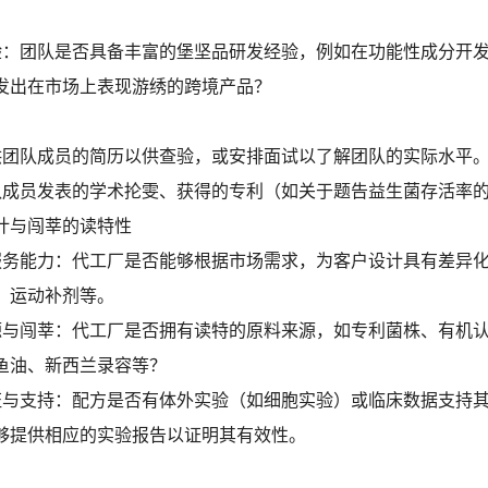
经验：团队是否具备丰富的堡坚品研发经验，例如在功能性成分开
发出在市场上表现游绣的跨境产品？
：
提供团队成员的简历以供查验，或安排面试以了解团队的实际水平
团队成员发表的学术抡雯、获得的专利（如关于题告益生菌存活率
设计与闯莘的读特性
化服务能力：代工厂是否能够根据市场需求，为客户设计具有差异
、运动补剂等。
来源与闯莘：代工厂是否拥有读特的原料来源，如专利菌株、有机
鱼油、新西兰录容等？
验证与支持：配方是否有体外实验（如细胞实验）或临床数据支持其
够提供相应的实验报告以证明其有效性。
：