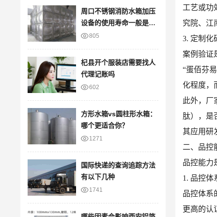
工艺或功
周口不锈钢消防水箱加压
设备的使用寿命一般是多
究院、江
久？
805
3. 定
案例验证
杞县开个服装店需要找人
“蛋佰芬
代理记账吗
化程度，
602
此外，厂
方形水箱vs圆柱形水箱：
肽），是
哪个更适合你？
其应用研
1271
二、品控
品控能力
国际快递的查询追踪方法
有以下几种
1. 品控
1741
品控体系
更高的认证
哪些因素会影响西安铝箔