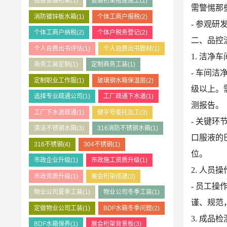
搭建会展桁架
(1)
会展桁架搭建施工
(1)
需警惕那
消防镀锌板水箱
(1)
个体工商户报税
(2)
- 参观
个体工商户纳税
(2)
个体户税务登记
(2)
二、品控
个人自费出书评估
(1)
个人自费出书题材
(1)
1. 洁净
商务工装定制
(1)
定制商务工装
(1)
- 车间
定制职业工作服
(1)
玻璃钢水箱保温层
(2)
级以上。
选择专业疏通公司
(1)
工厂疏通下水道
(1)
测报告。
工厂下水道疏通
(1)
健字号委托加工
(3)
- 关键
清洁不锈钢水箱
(3)
316消防不锈钢水箱
(1)
口服液的
316不锈钢
(4)
304不锈钢
(1)
位。
市政企业升级
(1)
市政施工资质升级
(1)
2. 人员
市政资质升级
(1)
展会桁架搭建
(3)
- 员工
物业公司夏季工装
(1)
物业公司冬季工装
(1)
谨、规范
定做物业公司工装
(1)
BDF水箱冬季问题
(2)
3. 成品
BDF水箱保养
(1)
展会桁架背景板
(3)