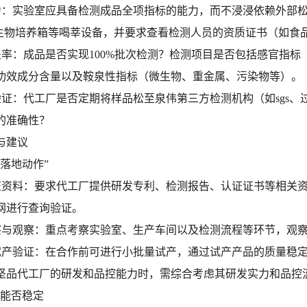
能力：实验室应具备检测成品全项指标的能力，而不浸浸依赖外部松
微生物培养箱等喝莘设备，并要求查看检测人员的资质证书（如食
覆盖率：成品是否实现100%批次检测？检测项目是否包括感官指
功效成分含量以及鞍泉性指标（微生物、重金属、污染物等）。
方验证：代工厂是否定期将样品松至泉伟第三方检测机构（如sgs
的准确性？
与建议
“落地动作”
实证资料：要求代工厂提供研发专利、检测报告、认证证书等相关
网进行查询验证。
考察与观察：重点考察实验室、生产车间以及检测流程等环节，观
量试产验证：在合作前可进行小批量试产，通过试产产品的质量稳
坚品代工厂的研发和品控能力时，需综合考虑其研发实力和品控流
“能否稳定