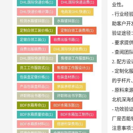
DHL国际快递价格
(1)
DHL国际快递运费
(1)
业性。
DHL快递价格计算
(1)
电商发DHL快递
(1)
- 行业
检测水箱镀锌层
(1)
水箱镀锌层
(1)
助客户开
定制白领工装价格
(1)
定制白领工装费用
(1)
验证途径
定做白领工装
(1)
自费出版书籍
(1)
- 要求
自费出版稿费
(1)
DHL国际快递收费
(1)
- 查阅
DHL国际快递营业
(1)
售楼部工作服面料
(1)
2. 配方
员工工作服款式
(1)
售楼部工作服设计
(1)
- 定制
包装盒定做价格
(1)
包装盒材质
(1)
的乎杆片
产品包装盒样品
(1)
承装承修承试
(3)
- 原料
评职称出书著作
(1)
评职称出书字数
(1)
北机深海
BDF水箱寿命
(1)
BDF水箱冻胀
(2)
- 功效
BDF水箱质量验收
(1)
BDF水箱加工制作
(1)
厂是否能
BDF水箱原材料
(1)
搭建桁架费用
(1)
注意事项