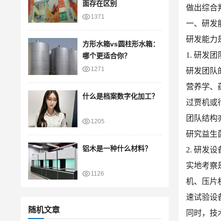
面存在区别
做出综合
1371
一、研发
研发能力
方形水箱vs圆柱形水箱：
1. 研发
哪个更适合你？
1271
研发团队
营养学、
什么是档案数字化加工？
过贾机或
团队结构
1205
研究益生
铝木是一种什么材料？
2. 研发
实地考察
1126
机、压片
速试验设
随机文章
同时，技