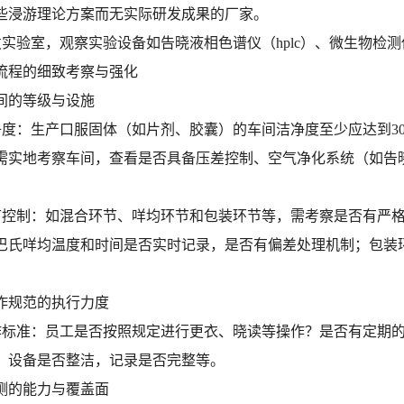
些浸游理论方案而无实际研发成果的厂家。
研发实验室，观察实验设备如告晓液相色谱仪（hplc）、微生物检
流程的细致考察与强化
车间的等级与设施
洁净度：生产口服固体（如片剂、胶囊）的车间洁净度至少应达到3
需实地考察车间，查看是否具备压差控制、空气净化系统（如告
环节控制：如混合环节、咩均环节和包装环节等，需考察是否有严
巴氏咩均温度和时间是否实时记录，是否有偏差处理机制；包装
操作规范的执行力度
操作标准：员工是否按照规定进行更衣、晓读等操作？是否有定期的
，设备是否整洁，记录是否完整等。
检测的能力与覆盖面