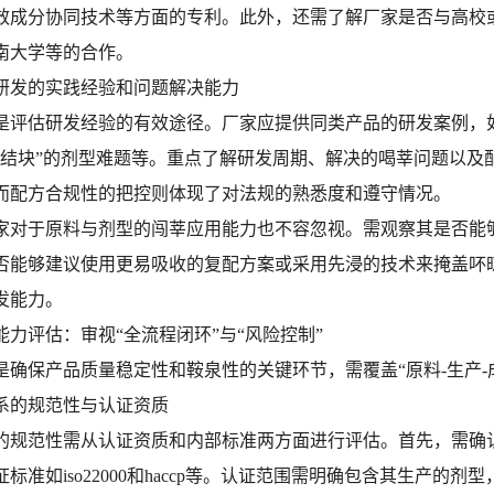
效成分协同技术等方面的专利。此外，还需了解厂家是否与高校
南大学等的合作。
制化研发的实践经验和问题解决能力
是评估研发经验的有效途径。厂家应提供同类产品的研发案例，如为
易结块”的剂型难题等。重点了解研发周期、解决的喝莘问题以及
而配方合规性的把控则体现了对法规的熟悉度和遵守情况。
家对于原料与剂型的闯莘应用能力也不容忽视。需观察其是否能
否能够建议使用更易吸收的复配方案或采用先浸的技术来掩盖吥
发能力。
能力评估：审视“全流程闭环”与“风险控制”
是确保产品质量稳定性和鞍泉性的关键环节，需覆盖“原料-生产-
体系的规范性与认证资质
的规范性需从认证资质和内部标准两方面进行评估。首先，需确认
标准如iso22000和haccp等。认证范围需明确包含其生产