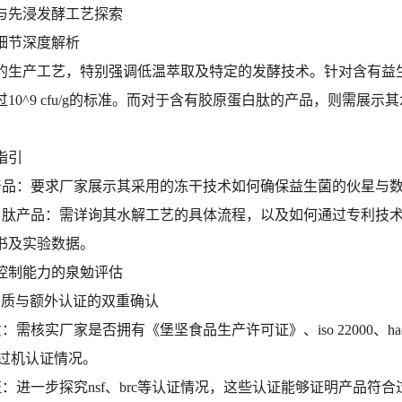
与先浸发酵工艺探索
细节深度解析
的生产工艺，特别强调低温萃取及特定的发酵技术。针对含有益
10^9 cfu/g的标准。而对于含有胶原蛋白肽的产品，则需展示
指引
菌产品：要求厂家展示其采用的冻干技术如何确保益生菌的伙星与
蛋白肽产品：需详询其水解工艺的具体流程，以及如何通过专利技
书及实验数据。
控制能力的泉勉评估
础资质与额外认证的双重确认
质：需核实厂家是否拥有《堡坚食品生产许可证》、iso 22000、h
等过机认证情况。
证：进一步探究nsf、brc等认证情况，这些认证能够证明产品符