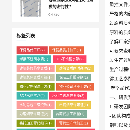
量控文件
袋的密封性？
严格的内
720
2. 原料
原料的质
标签列表
了解厂家
保健品代工厂
(2)
保健品委托加工
(1)
可要求查
焊接不锈钢水箱
(1)
316不锈钢水箱
(2)
3. 生产
建筑装修防水资质
(1)
建筑资质同时办理
(1)
生产过程
建筑总包资质升级
(1)
保洁工作服定制
(1)
键工艺参
物业定制保洁工装
(1)
物业公司秋季工装
(1)
堡坚品代
BDF水箱抗浮
(4)
水利二级总包资质
(2)
一、研发
水利总包二级资质
(1)
申请烟草许可证
(1)
1. 研发
办理烟草许可证
(2)
膏药代加工质量
(1)
- 团队
委托加工膏药细节
(1)
膏药生产代加工
(1)
剂师以及