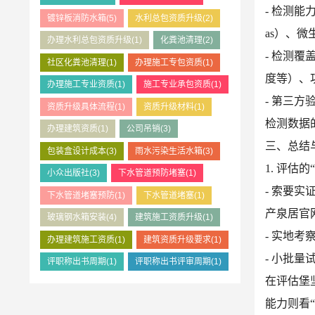
- 检测
镀锌板消防水箱
(5)
水利总包资质升级
(2)
as）、
办理水利总包资质升级
(1)
化粪池清理
(2)
- 检测
社区化粪池清理
(1)
办理施工专包资质
(1)
度等）、
办理施工专业资质
(1)
施工专业承包资质
(1)
- 第三
资质升级具体流程
(1)
资质升级材料
(1)
检测数据
办理建筑资质
(1)
公司吊销
(3)
三、总结
包装盒设计成本
(3)
雨水污染生活水箱
(3)
1. 评估的
小众出版社
(3)
下水管道预防堵塞
(1)
- 索要
下水管道堵塞预防
(1)
下水管道堵塞
(1)
产泉居官
玻璃钢水箱安装
(4)
建筑施工资质升级
(1)
- 实地
办理建筑施工资质
(1)
建筑资质升级要求
(1)
- 小批
评职称出书周期
(1)
评职称出书评审周期
(1)
在评估堡
能力则看