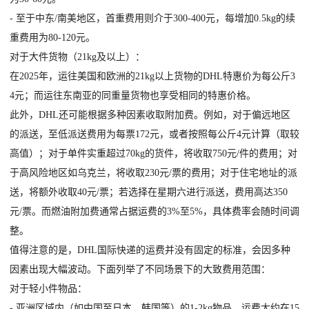
- 至于中东/南美地区，首重费用则介于300-400元，每增加0.5kg的续
重费用为80-120元。
对于大件货物（21kg及以上）：
在2025年，运往美国和欧洲的21kg以上货物的DHL特惠价为每公斤3
4元；而运往东南亚的同重量货物也享受相同的特惠价格。
此外，DHL还可能根据多种因素收取附加费。例如，对于偏远地区
的派送，至低派送费用为每票172元，或者按照每公斤4元计算（取较
高值）；对于单件实重超过70kg的货件，将收取750元/件的费用；对
于高风险地区如乌克兰，将收取230元/票的费用；对于住宅地址的派
送，将额外收取40元/票；若选择在星期六进行派送，费用高达350
元/票。而燃油附加费通常占据运费的3%至5%，具体费率会随时间调
整。
值得注意的是，DHL国际快递的运费并没有固定的标准，会因多种
因素出现大幅波动。下面列举了不同场景下的大致费用范围：
对于轻小件物品：
- 亚洲区域内（如中国至日本、韩国等）的1-2kg物品，运费大约在15