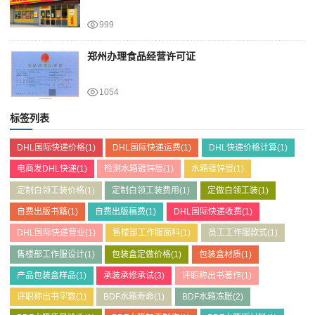
999
郑州办理食品经营许可证
1054
标签列表
DHL国际快递价格
(1)
DHL国际快递运费
(1)
DHL快递价格计算
(1)
电商发DHL快递
(1)
检测水箱镀锌层
(1)
水箱镀锌层
(1)
定制白领工装价格
(1)
定制白领工装费用
(1)
定做白领工装
(1)
自费出版书籍
(1)
自费出版稿费
(1)
DHL国际快递收费
(1)
DHL国际快递营业
(1)
售楼部工作服面料
(1)
员工工作服款式
(1)
售楼部工作服设计
(1)
包装盒定做价格
(1)
包装盒材质
(1)
产品包装盒样品
(1)
承装承修承试
(3)
评职称出书著作
(1)
评职称出书字数
(1)
BDF水箱寿命
(1)
BDF水箱冻胀
(2)