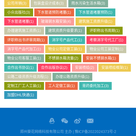
公司吊销
(3)
包装盒设计成本
(3)
雨水污染生活水箱
(3)
小众出版社
(3)
下水管道预防堵塞
(1)
下水管道堵塞预防
(1)
下水管道堵塞
(1)
玻璃钢水箱安装
(4)
建筑施工资质升级
(1)
办理建筑施工资质
(1)
建筑资质升级要求
(1)
评职称出书周期
(1)
评职称出书评审周期
(1)
消字号产品代工
(1)
考察消字号代工厂
(1)
消字号产品代加工
(1)
物业公司定做工装
(1)
物业公司工装定制
(1)
物业公司客服工装
(1)
不锈钢水箱流量
(2)
安装不锈钢水箱
(1)
合作出书协议
(1)
合作出版协议
(2)
安装喷绘
(2)
安装喷绘框架
(1)
公路二级资质升级流程
(1)
办理公路资质升级
(1)
定制工厂工人工装
(1)
工人定做工装
(1)
膏药委托加工
(3)
加盟DHL快递
(1)
郑州葵花网络科技有限公司 主办 |
豫ICP备2022024373号-2