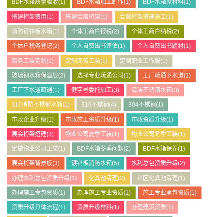
BDF水箱质量验收
(1)
BDF水箱加工制作
(1)
BDF水箱原材料
(1)
搭建桁架费用
(1)
搭建会展桁架
(1)
会展桁架搭建施工
(1)
消防镀锌板水箱
(1)
个体工商户报税
(2)
个体工商户纳税
(2)
个体户税务登记
(2)
个人自费出书评估
(1)
个人自费出书题材
(1)
商务工装定制
(1)
定制商务工装
(1)
定制职业工作服
(1)
玻璃钢水箱保温层
(2)
选择专业疏通公司
(1)
工厂疏通下水道
(1)
工厂下水道疏通
(1)
健字号委托加工
(3)
清洁不锈钢水箱
(3)
316消防不锈钢水箱
(1)
316不锈钢
(4)
304不锈钢
(1)
市政企业升级
(1)
市政施工资质升级
(1)
市政资质升级
(1)
展会桁架搭建
(3)
物业公司夏季工装
(1)
物业公司冬季工装
(1)
定做物业公司工装
(1)
BDF水箱冬季问题
(2)
BDF水箱保养
(1)
展会桁架背景板
(3)
镀锌板消防水箱
(5)
水利总包资质升级
(2)
办理水利总包资质升级
(1)
化粪池清理
(2)
社区化粪池清理
(1)
办理施工专包资质
(1)
办理施工专业资质
(1)
施工专业承包资质
(1)
资质升级具体流程
(1)
资质升级材料
(1)
办理建筑资质
(1)